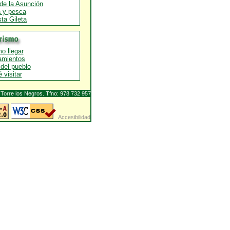
 de la Asunción
 y pesca
ta Gileta
o llegar
amientos
del pueblo
 visitar
Torre los Negros. Tfno: 978 732 957
Accesibilidad