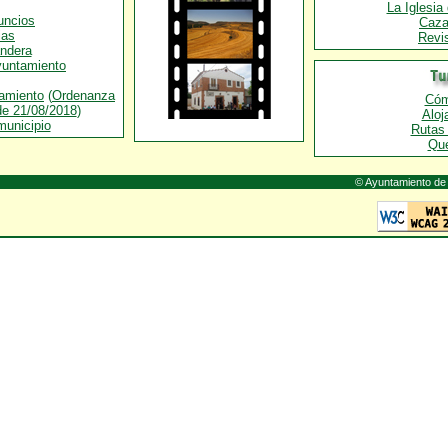
La Iglesia
uncios
Caza
ias
Revis
ndera
yuntamiento
tamiento
(
Ordenanza
Cóm
e 21/08/2018
)
Aloj
municipio
Rutas 
Qué
© Ayuntamiento de 